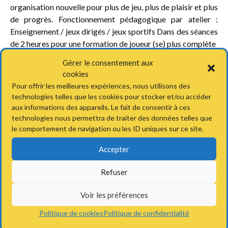
organisation nouvelle pour plus de jeu, plus de plaisir et plus
de progrès. Fonctionnement pédagogique par atelier :
Enseignement / jeux dirigés / jeux sportifs Dans des séances
de 2 heures pour une formation de joueur (se) plus complète
Gérer le consentement aux
Le club junior est une éducation à la vie associative. Il
cookies
permet aux jeunes de s’exprimer dans des rôles aussi
Pour offrir les meilleures expériences, nous utilisons des
différents que : joueur, arbitre, organisateur, animateur.
technologies telles que les cookies pour stocker et/ou accéder
aux informations des appareils. Le fait de consentir à ces
C’est aussi une formation aux valeurs qui caractérisent
technologies nous permettra de traiter des données telles que
l’esprit du sport : la volonté, l’amitié, le respect, la sincérité,
le comportement de navigation ou les ID uniques sur ce site.
le contrôle de soi, le courage, l’humilité, l’esprit d’initiative…
Accepter
LE CLUB ADOS
Refuser
Voir les préférences
Le club ados est la continuité du club junior pour les 13-
16ans.
Politique de cookies
Politique de confidentialité