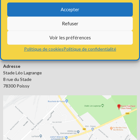
Accepter
Refuser
Voir les préférences
RETROUVEZ-NOUS
Politique de cookies
Politique de confidentialité
Adresse
Stade Léo Lagrange
8 rue du Stade
78300 Poissy