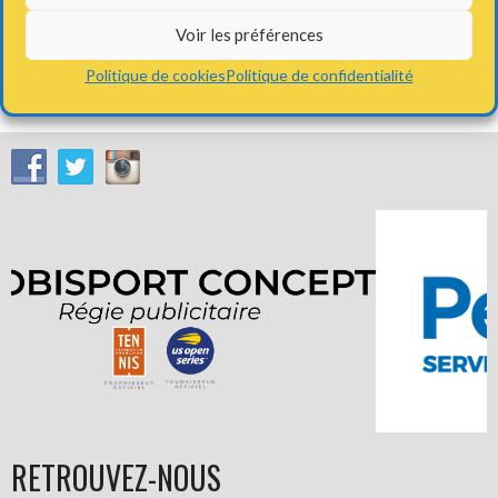
Voir les préférences
←
Bon cadeau de 20€ offert
Changement des badges d’accès
Politique de cookies
Politique de confidentialité
aux terrains intérieurs
→
pour tous les adhérents
RETROUVEZ-NOUS