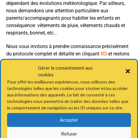
dépendant des évolutions météorologique. Par ailleurs,
nous demandons une attention particulière aux
parents/accompagnants pour habiller les enfants en
conséquence: vêtements de pluie, vêtements chauds et
respirants, bonnet, etc…
Nous vous invitons à prendre connaissance précisément
du protocole complet et détaillé en cliquant
ICI
et restons
à votre disposition pour répondre à vos questions
Gérer le consentement aux
éventuelles.
cookies
Il est essentiel que chacun applique scrupuleusement les
Pour offrir les meilleures expériences, nous utilisons des
technologies telles que les cookies pour stocker et/ou accéder
consignes. Par défaut, chaque adhérent au TCSLP
aux informations des appareils. Le fait de consentir à ces
s’engage à respecter les consignes et le protocole mis en
technologies nous permettra de traiter des données telles que
place.
le comportement de navigation ou les ID uniques sur ce site.
Sportivement,
Accepter
Le Comité du TCSLP
Refuser