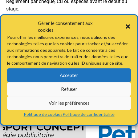
Règlement par chèque, CB ou espèces avant le début du
stage.
INSCRIPTION VIA CE FORMULAIRE EN LIGNE
Gérer le consentement aux
cookies
Les stages auront lieu au stade Léo Lagrange et seront
Pour offrir les meilleures expériences, nous utilisons des
encadrés par l’équipe d’Alain FAOUZI.
technologies telles que les cookies pour stocker et/ou accéder
aux informations des appareils. Le fait de consentir à ces
technologies nous permettra de traiter des données telles que
le comportement de navigation ou les ID uniques sur ce site.
←
Fête du tennis – Dimanche
Stage adultes pendant l’été
→
11/06
Accepter
Refuser
Voir les préférences
Politique de cookies
Politique de confidentialité