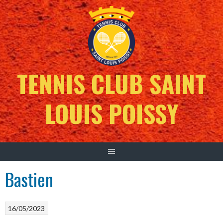
Aller
au
contenu
TENNIS CLUB SAINT
LOUIS POISSY
Bastien
16/05/2023