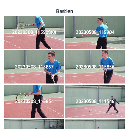
Bastien
20230508_115908(0)
20230508_115904
20230508_115857
20230508_115856
20230508_115854
20230508_111546