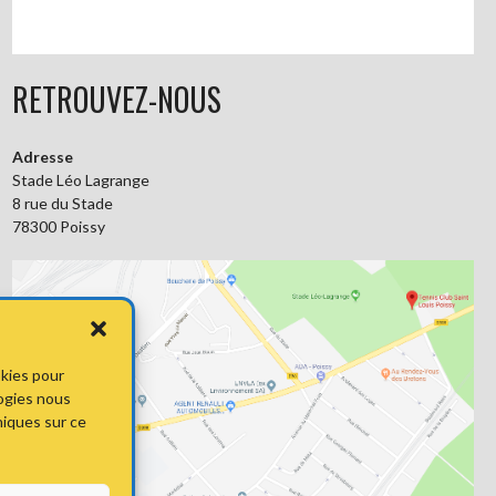
RETROUVEZ-NOUS
Adresse
Stade Léo Lagrange
8 rue du Stade
78300 Poissy
okies pour
logies nous
niques sur ce