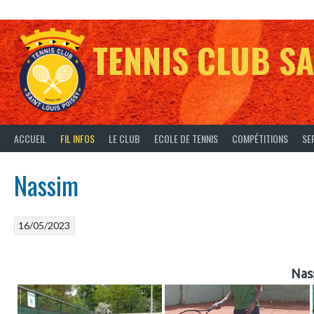
Aller
au
contenu
TENNIS CLUB SA
ACCUEIL
FIL INFOS
LE CLUB
ECOLE DE TENNIS
COMPÉTITIONS
SE
Nassim
16/05/2023
Nas